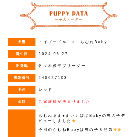
犬種
トイプードル ♂ らむねBaby
誕生日
2024.06.27
出身地
佐々木俊平ブリーダー
識別番号
240627103
毛色
レッド
金額
ご家族様が決まりました
らむねまま♥まいくぱぱBabyの男の子デ
ビューしました
今回のらむねBabyは男の子３兄弟