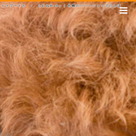
トイプードル ♂ らむねBaby | 札幌のペットショップだんぼ