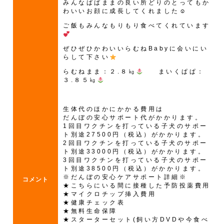
みんなぱぱままの良い所どりのとってもか
わいいお顔に成長してくれました☺
ご飯もみんなもりもり食べてくれています
ぜひぜひかわいいらむねBabyに会いにい
らして下さい
らむねまま：２.８㎏
まいくぱぱ：
３.８５㎏
生体代のほかにかかる費用は
だんぼの安心サポート代がかかります。
1回目ワクチンを打っている子犬のサポー
ト別途27500円（税込）がかかります。
2回目ワクチンを打っている子犬のサポー
ト別途33000円（税込）がかかります。
3回目ワクチンを打っている子犬のサポー
ト別途38500円（税込）がかかります。
※だんぼの安心ケアサポート詳細※
コメント
★こちらにいる間に接種した予防投薬費用
★マイクロチップ挿入費用
★健康チェック表
★無料生命保障
★スターターセット(飼い方DVDや今食べ