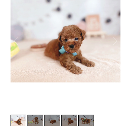
1
/
5