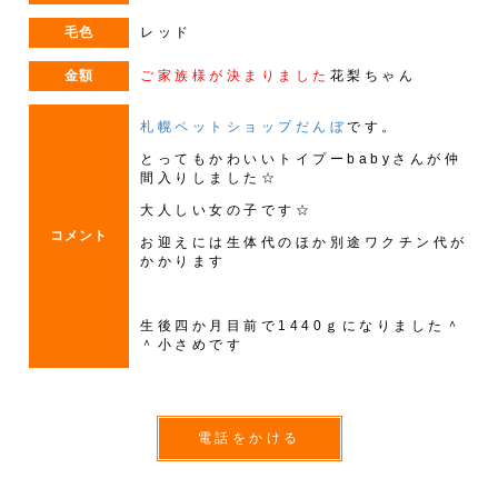
毛色
レッド
金額
ご家族様が決まりました
花梨ちゃん
札幌ペットショップだんぼ
です。
とってもかわいいトイプーbabyさんが仲
間入りしました☆
大人しい女の子です☆
コメント
お迎えには生体代のほか別途ワクチン代が
かかります
生後四か月目前で1440ｇになりました＾
＾小さめです
電話をかける