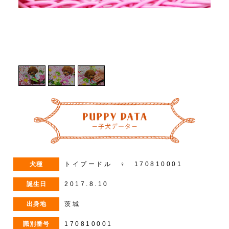
1
/
3
犬種
トイプードル ♀ 170810001
誕生日
2017.8.10
出身地
茨城
識別番号
170810001