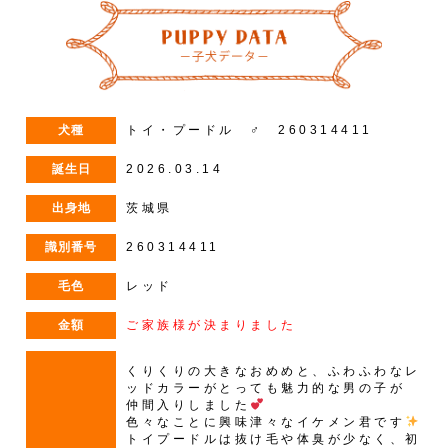
犬種
トイ・プードル ♂ 260314411
誕生日
2026.03.14
出身地
茨城県
識別番号
260314411
毛色
レッド
金額
ご家族様が決まりました
くりくりの大きなおめめと、ふわふわなレ
ッドカラーがとっても魅力的な男の子が
仲間入りしました
色々なことに興味津々なイケメン君です
トイプードルは抜け毛や体臭が少なく、初