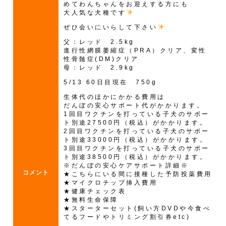
めてわんちゃんをお迎えする方にも
大人気な犬種です
ぜひ会いにいらして下さい
父：レッド 2.5kg
進行性網膜萎縮症（PRA）クリア、変性
性骨髄症(DM)クリア
母：レッド 2.9kg
5/13 60日目現在 750g
生体代のほかにかかる費用は
だんぼの安心サポート代がかかります。
1回目ワクチンを打っている子犬のサポー
ト別途27500円（税込）がかかります。
2回目ワクチンを打っている子犬のサポー
ト別途33000円（税込）がかかります。
3回目ワクチンを打っている子犬のサポー
ト別途38500円（税込）がかかります。
※だんぼの安心ケアサポート詳細※
コメント
★こちらにいる間に接種した予防投薬費用
★マイクロチップ挿入費用
★健康チェック表
★無料生命保障
★スターターセット(飼い方DVDや今食べ
てるフードやトリミング割引券etc)