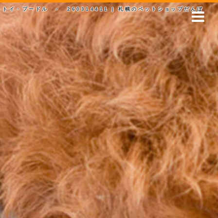
トイ・プードル ♂ 260314411 | 札幌のペットショップだんぼ