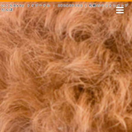
いくらBaby トイプードル ♂ 260430101 | 札幌のペットショップ
だんぼ