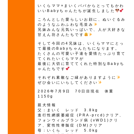
いくらママ×まいくパパからとってもかわ
いいBabyちゃんたちが誕生しました
ころんとした愛らしいお顔に、ぬいぐるみ
のようなふわふわな毛並み
兄妹みんな元気いっぱいで、人が大好きな
甘えん坊さんたちです
そして今回の4兄妹は、いくらママにとっ
て最後のBabyちゃんたちになります。
たくさんの可愛い子達を愛情たっぷり育て
てくれたいくらママが
最後に大切に育ててくれた特別なBabyち
ゃんたちです
それぞれ素敵なご縁がありますように
ぜひ会いにいらしてください
2026年7月9日 70日目現在 体重
1150g
親犬情報
父：まいく レッド 3.8kg
進行性網膜萎縮症 (PRA-prcd)クリア、
フォンウィルブランド病 (vWD1)クリ
ア、変性性脊髄症 (DM)クリア
母：いくら レッド 5.0kg