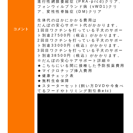
進行性網膜萎縮症 (PRA-prcd)クリア、
フォンウィルブランド病 (vWD1)クリ
ア、変性性脊髄症 (DM)クリア
生体代のほかにかかる費用は
だんぼの安心サポート代がかかります。
コメント
1回目ワクチンを打っている子犬のサポー
ト別途27500円（税込）がかかります。
2回目ワクチンを打っている子犬のサポー
ト別途33000円（税込）がかかります。
3回目ワクチンを打っている子犬のサポー
ト別途38500円（税込）がかかります。
※だんぼの安心ケアサポート詳細※
★こちらにいる間に接種した予防投薬費用
★マイクロチップ挿入費用
★健康チェック表
★無料生命保障
★スターターセット(飼い方DVDや今食べ
てるフードやトリミング割引券etc)