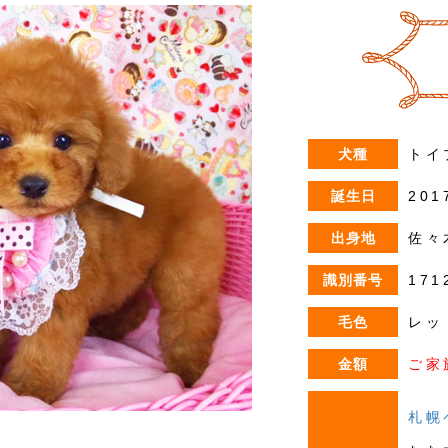
犬種
トイ
誕生日
201
出身地
佐々
識別番号
171
毛色
レッ
金額
ご家
札幌