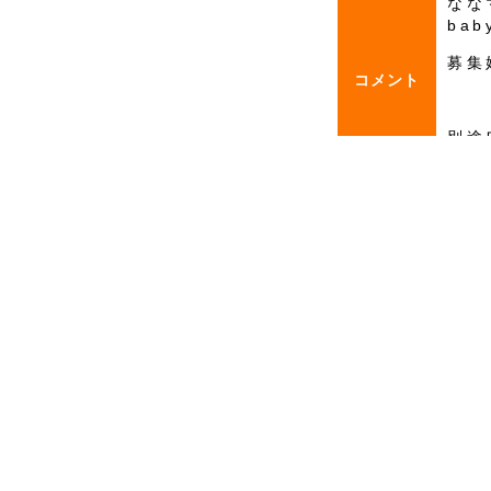
なな
ba
募集
コメント
別途
詳し
い。
一覧に戻る