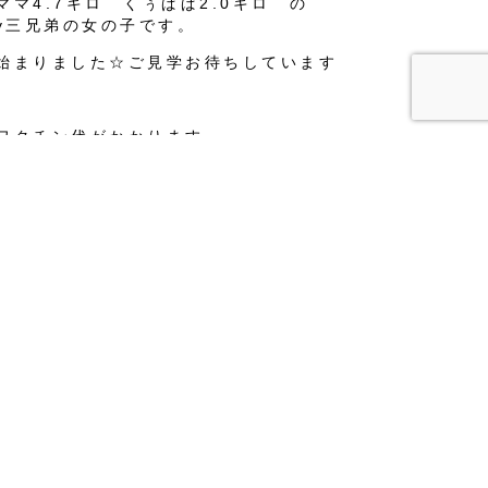
ママ4.7キロ くぅぱぱ2.0キロ の
by三兄弟の女の子です。
始まりました☆ご見学お待ちしています
ワクチン代がかかります。
い詳細気になる方お気軽にお電話くださ
電話をかける