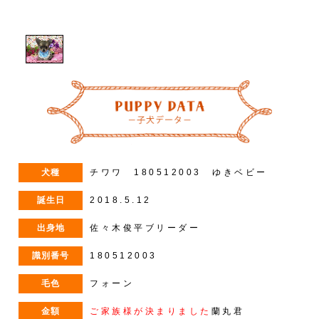
1
/
1
犬種
チワワ 180512003 ゆきベビー
誕生日
2018.5.12
出身地
佐々木俊平ブリーダー
識別番号
180512003
毛色
フォーン
金額
ご家族様が決まりました
蘭丸君