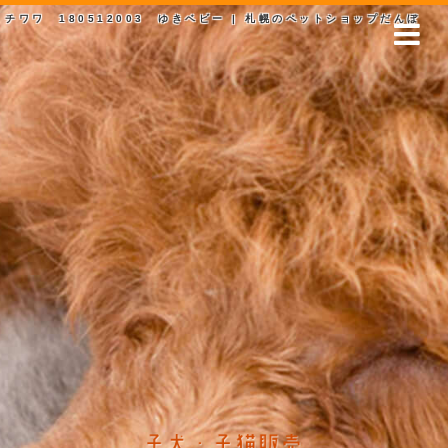
チワワ 180512003 ゆきベビー | 札幌のペットショップだんぼ