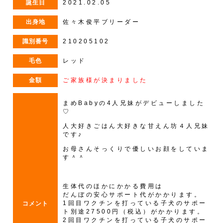
誕生日
2021.02.05
出身地
佐々木俊平ブリーダー
識別番号
210205102
毛色
レッド
金額
ご家族様が決まりました
まめBabyの4人兄妹がデビューしました
♡
人大好きごはん大好きな甘えん坊４人兄妹
です♪
お母さんそっくりで優しいお顔をしていま
す＾＾
生体代のほかにかかる費用は
だんぼの安心サポート代がかかります。
1回目ワクチンを打っている子犬のサポー
コメント
ト別途27500円（税込）がかかります。
2回目ワクチンを打っている子犬のサポー