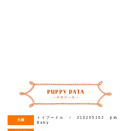
–
/
5
トイプードル ♂ 210205102 まめ
犬種
Baby