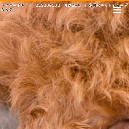
トイプードル ♂ 210205102 まめBaby | 札幌のペットショップ
だんぼ