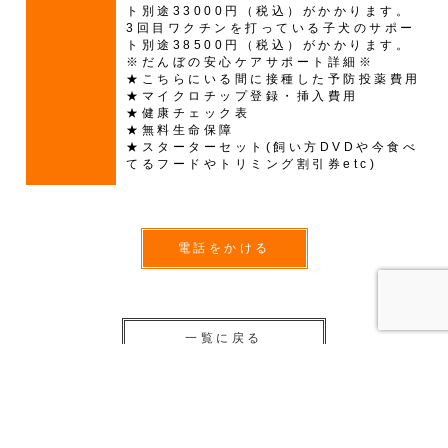
ト別途33000円（税込）がかかります。
3回目ワクチンを打っている子犬のサポー
ト別途38500円（税込）がかかります。
※だんぼの安心ケアサポート詳細※
★こちらにいる間に接種した予防投薬費用
★マイクロチップ登録・挿入費用
★健康チェック表
★無料生命保障
★スターターセット(飼い方DVDや今食べ
てるフードやトリミング割引券etc)
電話をかける
一覧に戻る
子犬・子猫販売一覧