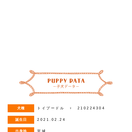
–
/
4
犬種
トイプードル ♀ 210224304
誕生日
2021.02.24
出身地
宮城