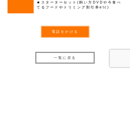
★スターターセット(飼い方DVDや今食べ
てるフードやトリミング割引券etc)
電話をかける
一覧に戻る
子犬・子猫販売一覧
トイプードル ♀ 210224304