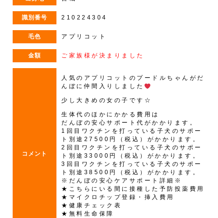
識別番号
210224304
毛色
アプリコット
金額
ご家族様が決まりました
人気のアプリコットのプードルちゃんがだ
んぼに仲間入りしました
少し大きめの女の子です☆
生体代のほかにかかる費用は
だんぼの安心サポート代がかかります。
1回目ワクチンを打っている子犬のサポー
ト別途27500円（税込）がかかります。
2回目ワクチンを打っている子犬のサポー
コメント
ト別途33000円（税込）がかかります。
3回目ワクチンを打っている子犬のサポー
ト別途38500円（税込）がかかります。
※だんぼの安心ケアサポート詳細※
★こちらにいる間に接種した予防投薬費用
★マイクロチップ登録・挿入費用
★健康チェック表
★無料生命保障