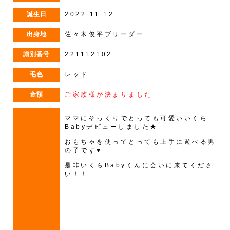
誕生日
2022.11.12
出身地
佐々木俊平ブリーダー
識別番号
221112102
毛色
レッド
金額
ご家族様が決まりました
ママにそっくりでとっても可愛いいくら
Babyデビューしました★
おもちゃを使ってとっても上手に遊べる男
の子です♥
是非いくらBabyくんに会いに来てくださ
い！！