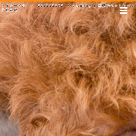
トイプードル ♂ 221112102 いくらBaby | 札幌のペットショッ
プだんぼ