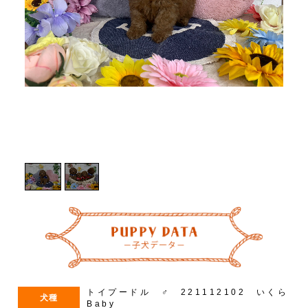
1
/
2
トイプードル ♂ 221112102 いくら
犬種
Baby