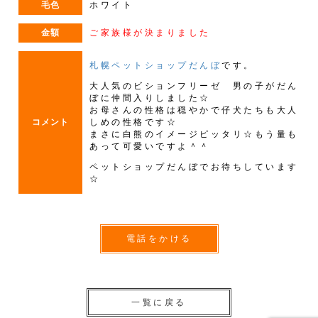
毛色
ホワイト
金額
ご家族様が決まりました
札幌ペットショップだんぼ
です。
大人気のビションフリーゼ 男の子がだん
ぼに仲間入りしました☆
お母さんの性格は穏やかで仔犬たちも大人
コメント
しめの性格です☆
まさに白熊のイメージピッタリ☆もう量も
あって可愛いですよ＾＾
ペットショップだんぼでお待ちしています
☆
電話をかける
一覧に戻る