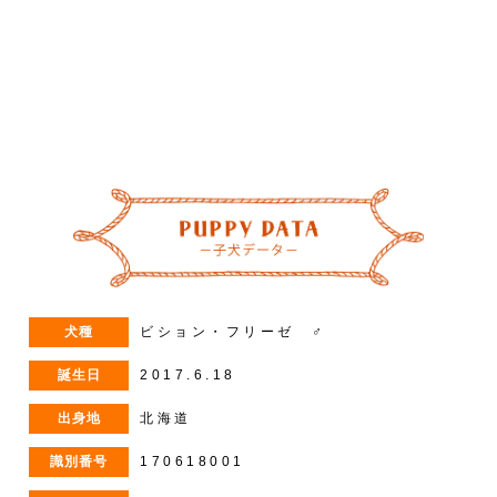
–
/
3
犬種
ビション・フリーゼ ♂
誕生日
2017.6.18
出身地
北海道
識別番号
170618001