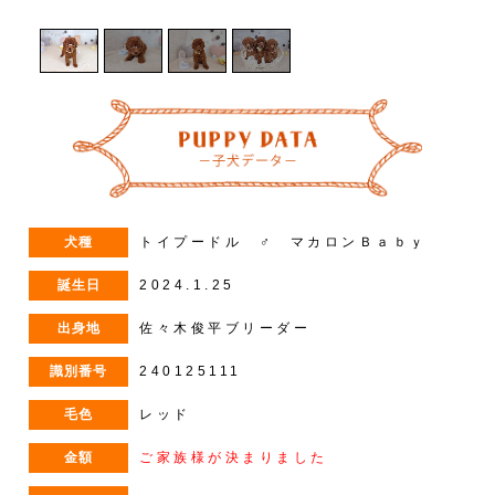
犬種
トイプードル ♂ マカロンＢａｂｙ
誕生日
2024.1.25
出身地
佐々木俊平ブリーダー
識別番号
240125111
毛色
レッド
金額
ご家族様が決まりました