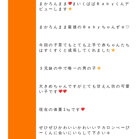
まかろんまま
まいくぱぱＢａｂｙくんデ
ビューします
まかろんまま最後のＢａｂｙちゃんず☺♡
今回の子育てもとても上手で赤ちゃんたち
はすくすくと成長してくれました
３兄妹の中で唯一の男の子
大きめちゃんですがとても甘えん坊の可愛
い子です
現在の体重1㎏です
ぜひぜひかわいいかわいいマカロンべーび
ーくんに会いにいらして下さい☺