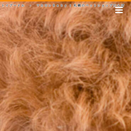
トイプードル ♂ マカロンＢａｂｙ | 札幌のペットショップだんぼ