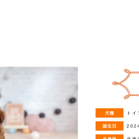
犬種
トイ
誕生日
202