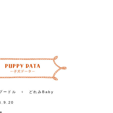
プードル ♀ どれみBaby
4.9.20