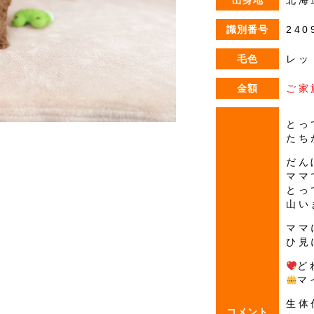
出身地
北海
識別番号
240
毛色
レッ
金額
ご家
とっ
たち
だん
ママ
とっ
山い
ママ
ひ見
ど
マ
生体
コメント