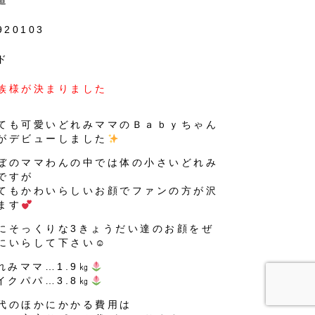
道
920103
ド
族様が決まりました
ても可愛いどれみママのＢａｂｙちゃん
がデビューしました
ぼのママわんの中では体の小さいどれみ
ですが
てもかわいらしいお顔でファンの方が沢
ます
にそっくりな3きょうだい達のお顔をぜ
にいらして下さい☺
れみママ…1.9㎏
イクパパ…3.8㎏
代のほかにかかる費用は