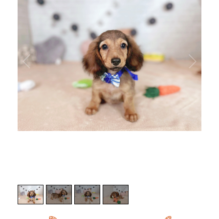
1
/
4