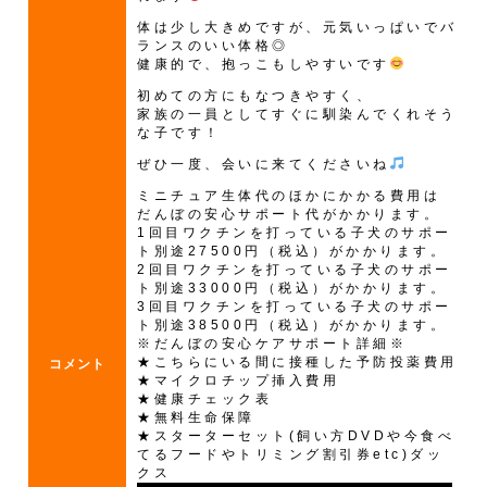
体は少し大きめですが、元気いっぱいでバ
ランスのいい体格◎
健康的で、抱っこもしやすいです
初めての方にもなつきやすく、
家族の一員としてすぐに馴染んでくれそう
な子です！
ぜひ一度、会いに来てくださいね
ミニチュア生体代のほかにかかる費用は
だんぼの安心サポート代がかかります。
1回目ワクチンを打っている子犬のサポー
ト別途27500円（税込）がかかります。
2回目ワクチンを打っている子犬のサポー
ト別途33000円（税込）がかかります。
3回目ワクチンを打っている子犬のサポー
ト別途38500円（税込）がかかります。
※だんぼの安心ケアサポート詳細※
★こちらにいる間に接種した予防投薬費用
コメント
★マイクロチップ挿入費用
★健康チェック表
★無料生命保障
★スターターセット(飼い方DVDや今食べ
てるフードやトリミング割引券etc)ダッ
クス