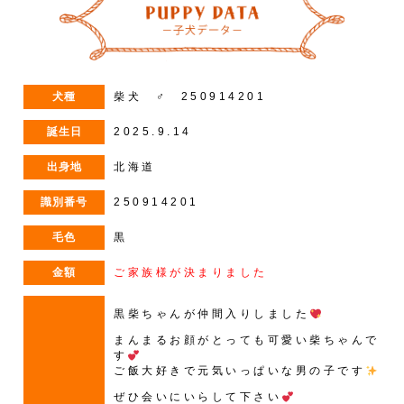
犬種
柴犬 ♂ 250914201
誕生日
2025.9.14
出身地
北海道
識別番号
250914201
毛色
黒
金額
ご家族様が決まりました
黒柴ちゃんが仲間入りしました
まんまるお顔がとっても可愛い柴ちゃんで
す
ご飯大好きで元気いっぱいな男の子です
ぜひ会いにいらして下さい