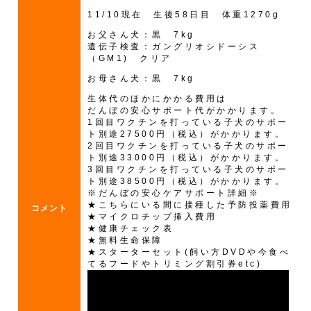
11/10現在 生後58日目 体重1270g
お父さん犬：黒 7kg
遺伝子検査：ガングリオシドーシス
（GM1) クリア
お母さん犬：黒 7kg
生体代のほかにかかる費用は
だんぼの安心サポート代がかかります。
1回目ワクチンを打っている子犬のサポー
ト別途27500円（税込）がかかります。
2回目ワクチンを打っている子犬のサポー
ト別途33000円（税込）がかかります。
3回目ワクチンを打っている子犬のサポー
ト別途38500円（税込）がかかります。
※だんぼの安心ケアサポート詳細※
★こちらにいる間に接種した予防投薬費用
コメント
★マイクロチップ挿入費用
★健康チェック表
★無料生命保障
★スターターセット(飼い方DVDや今食べ
てるフードやトリミング割引券etc)