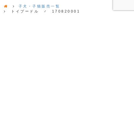
子犬・子猫販売一覧
トイプードル ♂ 170820001
〒002-8066 北海道札幌市北区拓北6条2丁目5-8
TEL・FAX：011-790-8175
営業時間 10:00～19:00