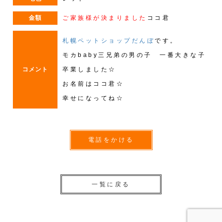
金額
ご家族様が決まりました
ココ君
札幌ペットショップだんぼ
です。
モカbaby三兄弟の男の子 一番大きな子
コメント
卒業しました☆
お名前はココ君☆
幸せになってね☆
電話をかける
一覧に戻る