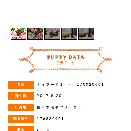
1
/
5
犬種
トイプードル ♂ 170820001
誕生日
2017.8.20
出身地
佐々木俊平ブリーダー
識別番号
170820001
毛色
レッド