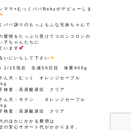
ンママ×むっくパパBabyがデビューしま
くパパ譲りのもっふもふな兄妹ちゃんで
の愛情をたっぷり受けてコロンコロンの
い子ちゃんたちに
ています
会いにいらして下さい
26.1/15現在 生後56日目 体重900g
さん犬：むっく オレンジセーブル
5kg
子検査：高尿酸尿症 クリア
さん犬：モナン オレンジセーブル
5kg
子検査：高尿酸尿症 クリア
代のほかにかかる費用は
ぼの安心サポート代がかかります。