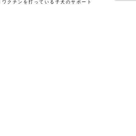
目ワクチンを打っている子犬のサポート
27500円（税込）がかかります。
目ワクチンを打っている子犬のサポート
33000円（税込）がかかります。
目ワクチンを打っている子犬のサポート
38500円（税込）がかかります。
んぼの安心ケアサポート詳細※
ちらにいる間に接種した予防投薬費用
イクロチップ挿入費用
康チェック表
料生命保障
ターターセット(飼い方DVDや今食べて
ードやトリミング割引券etc)