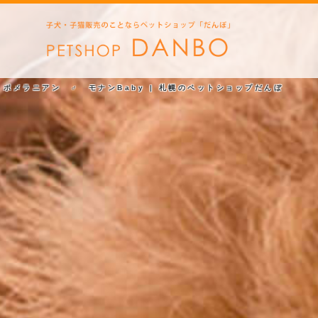
ポメラニアン ♂ モナンBaby | 札幌のペットショップだんぼ