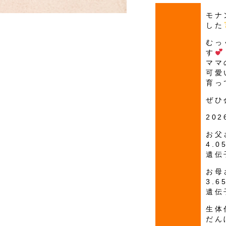
モナ
した
むっ
す
ママ
可愛
育っ
ぜひ
20
お父
4.0
遺伝
お母
3.6
遺伝
生体
だん