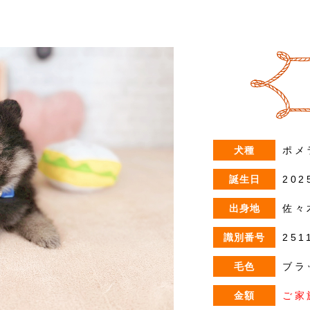
犬種
ポメ
誕生日
202
出身地
佐々
識別番号
251
毛色
ブラ
金額
ご家