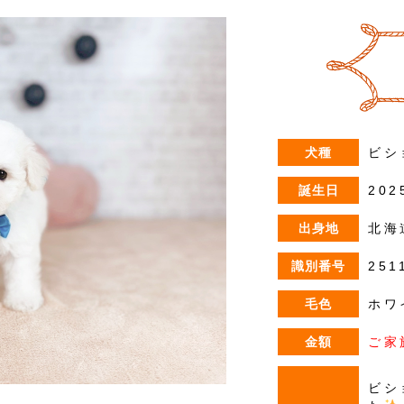
犬種
ビシ
誕生日
202
出身地
北海
識別番号
251
毛色
ホワ
金額
ご家
ビシ