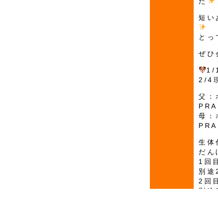
た
短い
とっ
ぜひ
1
2/
父：
PR
母：
PR
生体
だん
1回
別途
2回
別途
3回
別途
コメント