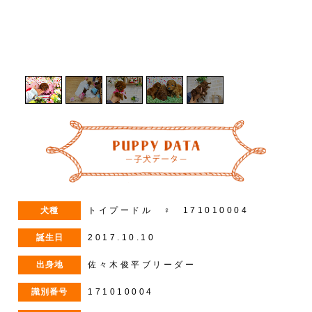
1
/
5
犬種
トイプードル ♀ 171010004
誕生日
2017.10.10
出身地
佐々木俊平ブリーダー
識別番号
171010004