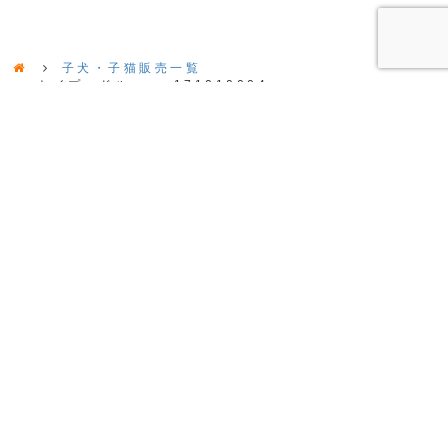
子犬・子猫販売一覧
トイプードル ♀ 171010004
〒002-8066 北海道札幌市北区拓北6条2丁目5-8
TEL・FAX：011-790-8175
営業時間 10:00～19:00