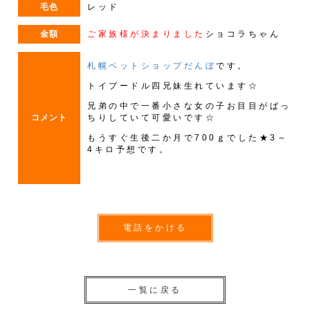
毛色
レッド
金額
ご家族様が決まりました
ショコラちゃん
札幌ペットショップだんぼ
です。
トイプードル四兄妹生れています☆
兄弟の中で一番小さな女の子お目目がぱっ
コメント
ちりしていて可愛いです☆
もうすぐ生後二か月で700ｇでした★3～
4キロ予想です。
電話をかける
一覧に戻る