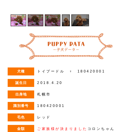
1
/
5
犬種
トイプードル ♀ 180420001
誕生日
2018.4.20
出身地
札幌市
識別番号
180420001
毛色
レッド
金額
ご家族様が決まりました
コロンちゃん