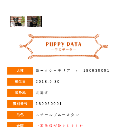
1
/
2
犬種
ヨークシャテリア ♂ 180930001
誕生日
2018.9.30
出身地
北海道
識別番号
180930001
毛色
スチールブルー＆タン
金額
ご家族様が決まりました