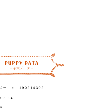
ズー ♀ 190214302
9.2.14