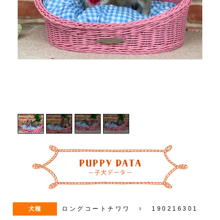
1
/
4
犬種
ロングコートチワワ ♀ 190216301