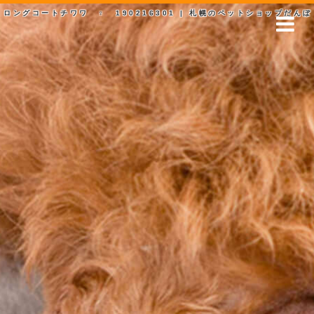
ロングコートチワワ ♀ 190216301 | 札幌のペットショップだんぼ