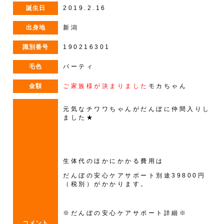
誕生日
2019.2.16
出身地
新潟
識別番号
190216301
毛色
パーティ
金額
ご家族様が決まりました
モカちゃん
元気なチワワちゃんがだんぼに仲間入りし
ました★
生体代のほかにかかる費用は
だんぼの安心ケアサポート別途39800円
（税別）がかかります。
※だんぼの安心ケアサポート詳細※
コメント