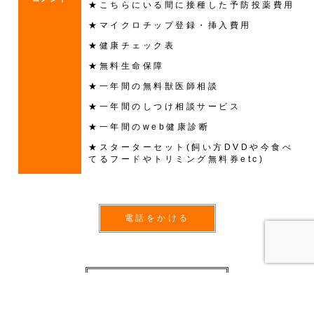
★こちらにいる間に接種した予防投薬費用
★マイクロチップ登録・挿入費用
★健康チェック表
★無料生命保障
★一年間の無料獣医師相談
★一年間のしつけ相談サービス
★一年間のweb健康診断
★スターターセット(飼い方DVDや今食べ
てるフードやトリミング無料券etc)
電話をかける
一覧に戻る