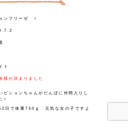
ョンフリーゼ ♀
9.7.2
道
イト
族様が決まりました
いビションちゃんがだんぼに仲間入りし
た♪
52日で体重750ｇ 元気な女の子ですよ