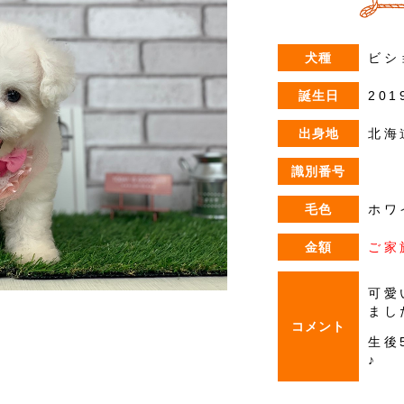
犬種
ビシ
誕生日
201
出身地
北海
識別番号
毛色
ホワ
金額
ご家
可愛
まし
コメント
生後
♪