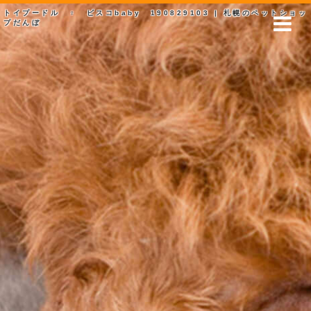
トイプードル ♀ ビスコbaby 190829103 | 札幌のペットショッ
プだんぼ