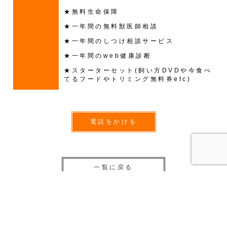
★無料生命保障
★一年間の無料獣医師相談
★一年間のしつけ相談サービス
★一年間のweb健康診断
★スターターセット(飼い方DVDや今食べ
てるフードやトリミング無料券etc)
電話をかける
一覧に戻る
子犬・子猫販売一覧
トイプードル ♀ ビスコbaby 190829103