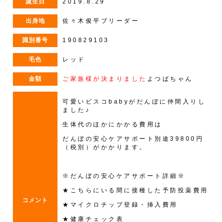
誕生日
2019.8.29
出身地
佐々木俊平ブリーダー
識別番号
190829103
毛色
レッド
金額
ご家族様が決まりました
よつばちゃん
可愛いビスコbabyがだんぼに仲間入りし
ました♪
生体代のほかにかかる費用は
だんぼの安心ケアサポート別途39800円
（税別）がかかります。
※だんぼの安心ケアサポート詳細※
★こちらにいる間に接種した予防投薬費用
コメント
★マイクロチップ登録・挿入費用
★健康チェック表