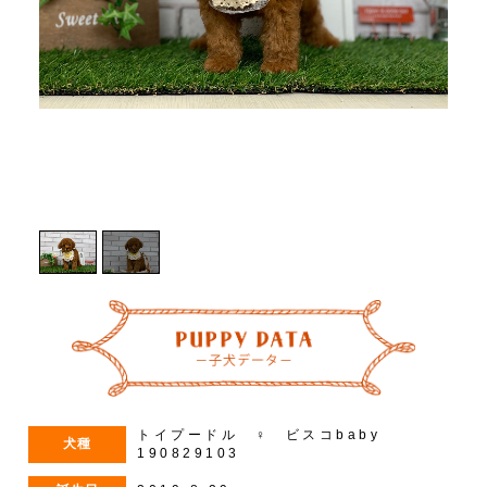
1
/
2
トイプードル ♀ ビスコbaby
犬種
190829103