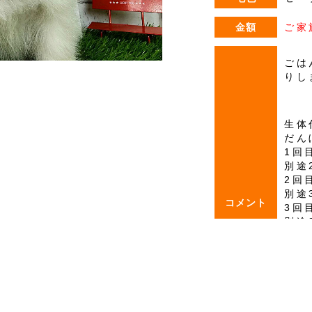
金額
ご家
ごは
りし
生体
だん
1回
別途
2回
別途
コメント
3回
別途
※だ
★こ
★マ
★健
★無
★ス