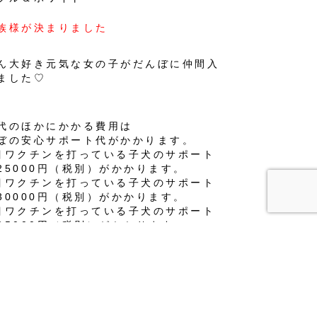
族様が決まりました
ん大好き元気な女の子がだんぼに仲間入
ました♡
代のほかにかかる費用は
ぼの安心サポート代がかかります。
目ワクチンを打っている子犬のサポート
25000円（税別）がかかります。
目ワクチンを打っている子犬のサポート
30000円（税別）がかかります。
目ワクチンを打っている子犬のサポート
35000円（税別）がかかります。
んぼの安心ケアサポート詳細※
ちらにいる間に接種した予防投薬費用
イクロチップ登録・挿入費用
康チェック表
料生命保障
ターターセット(飼い方DVDや今食べて