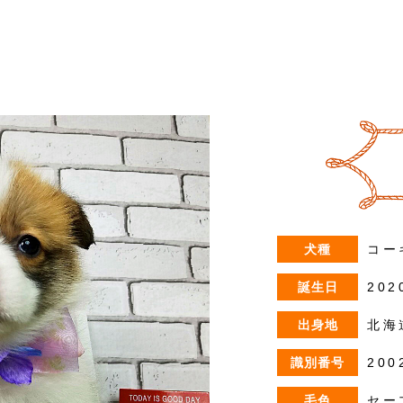
犬種
コー
誕生日
202
出身地
北海
識別番号
200
毛色
セー