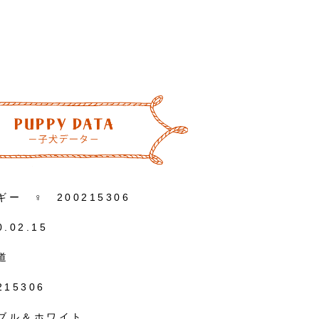
ギー ♀ 200215306
0.02.15
道
215306
ブル＆ホワイト