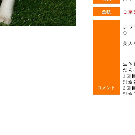
金額
ご家
チワ
♡
美人
生体
だん
1回
別途
コメント
2回
別途
3回
別途
※だ
★こ
★マ
★健