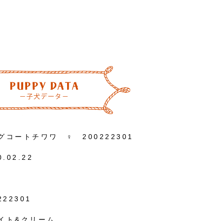
グコートチワワ ♀ 200222301
0.02.22
222301
イト&クリーム