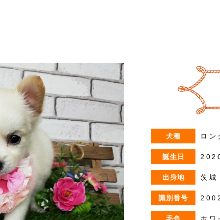
犬種
ロン
誕生日
202
出身地
茨城
識別番号
200
毛色
ホワ