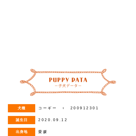
–
/
4
犬種
コーギー ♀ 200912301
誕生日
2020.09.12
出身地
愛媛