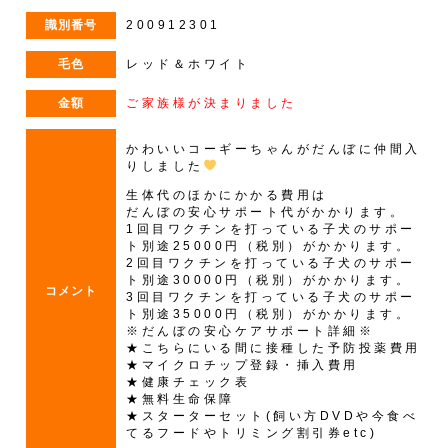
識別番号
200912301
毛色
レッド＆ホワイト
金額
ご家族様が決まりました
かわいいコーギーちゃんがだんぼに仲間入
りしました
生体代のほかにかかる費用は
だんぼの安心サポート代がかかります。
1回目ワクチンを打っている子犬のサポー
ト別途25000円（税別）がかかります。
2回目ワクチンを打っている子犬のサポー
ト別途30000円（税別）がかかります。
コメント
3回目ワクチンを打っている子犬のサポー
ト別途35000円（税別）がかかります。
※だんぼの安心ケアサポート詳細※
★こちらにいる間に接種した予防投薬費用
★マイクロチップ登録・挿入費用
★健康チェック表
★無料生命保障
★スターターセット(飼い方DVDや今食べ
てるフードやトリミング割引券etc)