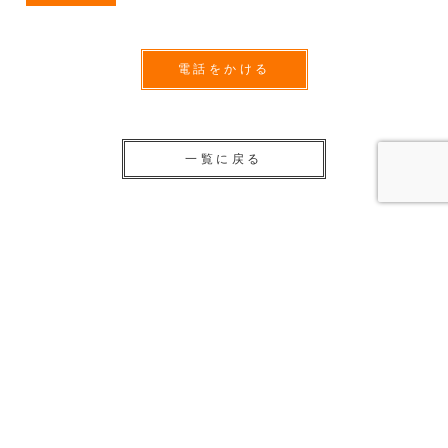
電話をかける
一覧に戻る
子犬・子猫販売一覧
コーギー ♀ 200912301