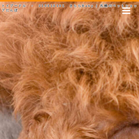
トイプードル ♂ 210310101 きららBaby | 札幌のペットショッ
プだんぼ