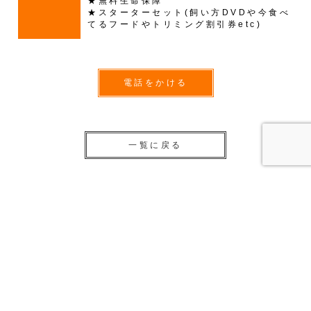
★無料生命保障
★スターターセット(飼い方DVDや今食べ
てるフードやトリミング割引券etc)
電話をかける
一覧に戻る
子犬・子猫販売一覧
トイプードル ♂ 210310101 きららBaby