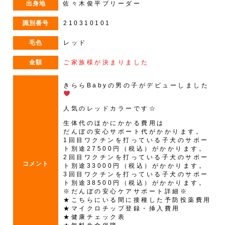
出身地
佐々木俊平ブリーダー
識別番号
210310101
毛色
レッド
金額
ご家族様が決まりました
きららBabyの男の子がデビューしました
人気のレッドカラーです☆
生体代のほかにかかる費用は
だんぼの安心サポート代がかかります。
1回目ワクチンを打っている子犬のサポー
ト別途27500円（税込）がかかります。
2回目ワクチンを打っている子犬のサポー
コメント
ト別途33000円（税込）がかかります。
3回目ワクチンを打っている子犬のサポー
ト別途38500円（税込）がかかります。
※だんぼの安心ケアサポート詳細※
★こちらにいる間に接種した予防投薬費用
★マイクロチップ登録・挿入費用
★健康チェック表