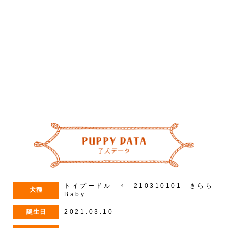
–
/
5
トイプードル ♂ 210310101 きらら
犬種
Baby
誕生日
2021.03.10