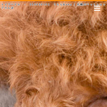
トイプードル ♂ 210420101 うららBaby | 札幌のペットショッ
プだんぼ