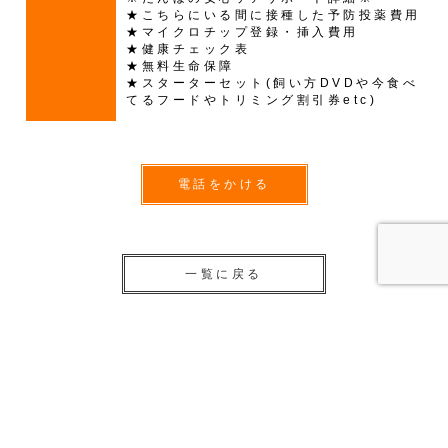
★こちらにいる間に接種した予防投薬費用
★マイクロチップ登録・挿入費用
★健康チェック表
★無料生命保障
★スターターセット(飼い方DVDや今食べ
てるフードやトリミング割引券etc)
電話をかける
一覧に戻る
子犬・子猫販売一覧
トイプードル ♂ 210420101 うららBaby