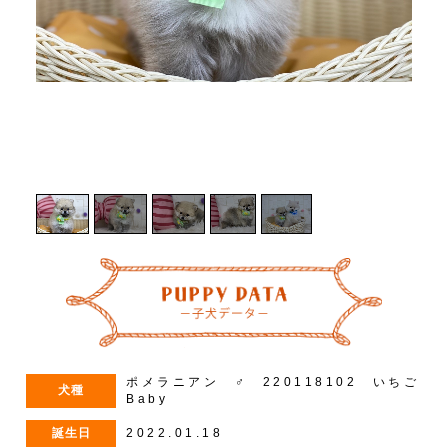
1
/
5
ポメラニアン ♂ 220118102 いちご
犬種
Baby
誕生日
2022.01.18