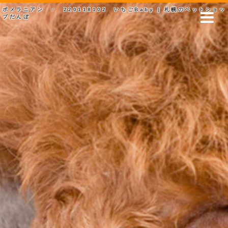
ポメラニアン ♂ 220118102 いちごBaby | 札幌のペットショッ
プだんぼ