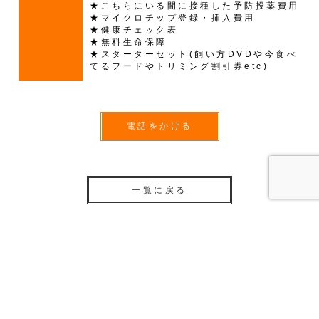
★こちらにいる間に接種した予防投薬費用
★マイクロチップ登録・挿入費用
★健康チェック表
★無料生命保障
★スターターセット(飼い方DVDや今食べ
てるフードやトリミング割引券etc)
電話をかける
一覧に戻る
子犬・子猫販売一覧
ポメラニアン ♂ 220118102 いちごBaby