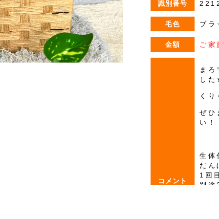
識別番号
221
毛色
ブラ
金額
ご家
まろ
した
くり
ぜひ
い！
生体
だん
1回
コメント
別途
2回
別途
3回