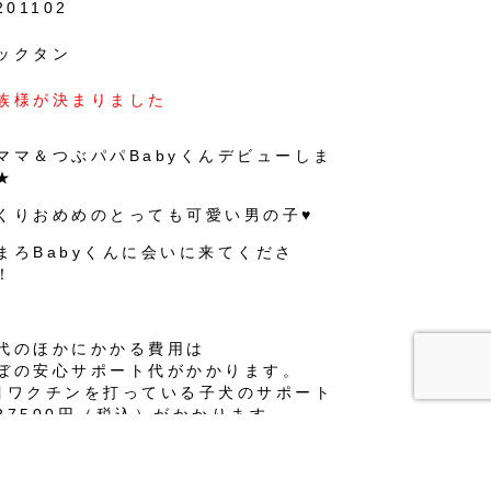
201102
ックタン
族様が決まりました
ママ＆つぶパパBabyくんデビューしま
★
くりおめめのとっても可愛い男の子♥
まろBabyくんに会いに来てくださ
！
代のほかにかかる費用は
ぼの安心サポート代がかかります。
目ワクチンを打っている子犬のサポート
27500円（税込）がかかります。
目ワクチンを打っている子犬のサポート
33000円（税込）がかかります。
目ワクチンを打っている子犬のサポート