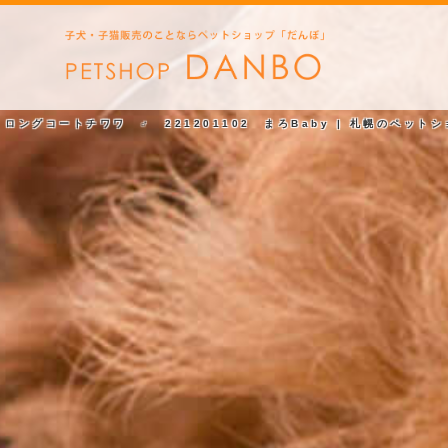
ロングコートチワワ ♂ 221201102 まろBaby | 札幌のペット