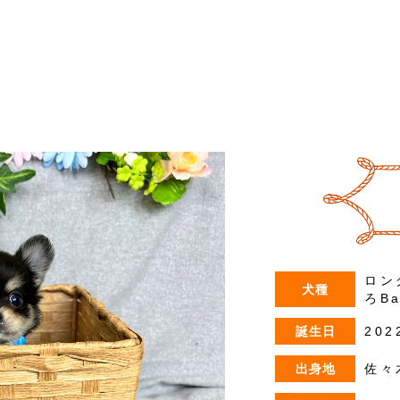
ロン
犬種
ろBa
誕生日
202
出身地
佐々